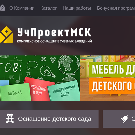
О Компании
Каталог
Наши работы
Бонусная програ
Оснащение детского сада
О