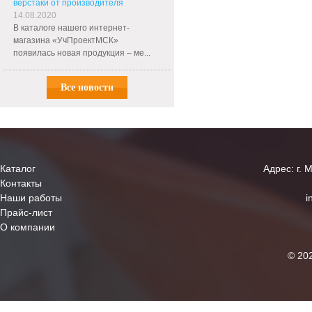
верстаки от производителя
14.08.2020
В каталоге нашего интернет-
магазина «УчПроектМСК»
появилась новая продукция – ме...
Все новости
Каталог
Адрес: г. 
Контакты
Наши работы
i
Прайс-лист
О компании
© 20