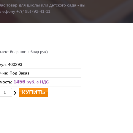
ас товар для школы или детского сада - вы
телефону +7(495)792-41-11
лект 6пар ног + 6пар рук)
кул: 400293
чие: Под Заказ
1456
мость:
руб. c НДС
КУПИТЬ