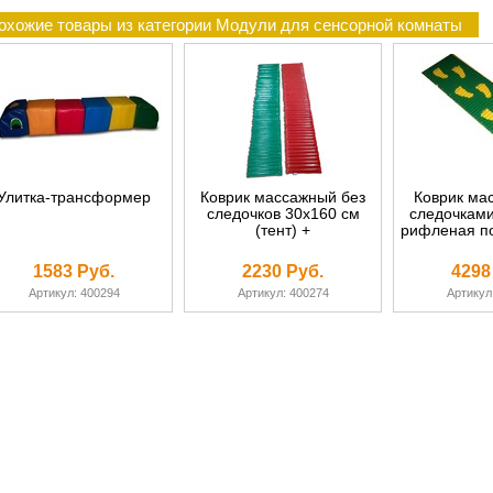
охожие товары из категории Модули для сенсорной комнаты
Улитка-трансформер
Коврик массажный без
Коврик ма
следочков 30х160 см
следочками
(тент) +
рифленая по
1583 Руб.
2230 Руб.
4298
Артикул: 400294
Артикул: 400274
Артикул