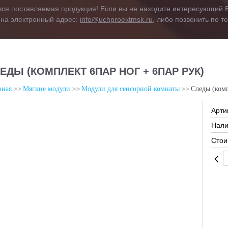
вся поставляемая продукция! Если вы не находите интересующий В
 на электронный адрес:
info@uchproektmsk.ru
, либо позвонить по 
ЕДЫ (КОМПЛЕКТ 6ПАР НОГ + 6ПАР РУК)
вная
Мягкие модули
Модули для сенсорной комнаты
Следы (комп
Арти
Нали
Стои