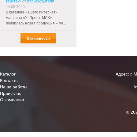
верстаки от производителя
14.08.2020
В каталоге нашего интернет-
магазина «УчПроектМСК»
появилась новая продукция – ме...
Все новости
Каталог
Адрес: г. 
Контакты
Наши работы
i
Прайс-лист
О компании
© 20