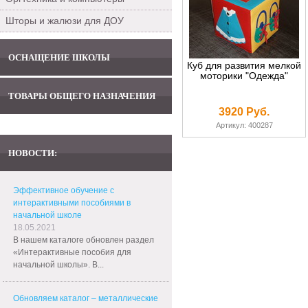
Шторы и жалюзи для ДОУ
ОСНАЩЕНИЕ ШКОЛЫ
Куб для развития мелкой
моторики "Одежда"
ТОВАРЫ ОБЩЕГО НАЗНАЧЕНИЯ
3920 Руб.
Артикул: 400287
НОВОСТИ:
Эффективное обучение с
интерактивными пособиями в
начальной школе
18.05.2021
В нашем каталоге обновлен раздел
«Интерактивные пособия для
начальной школы». В...
Обновляем каталог – металлические