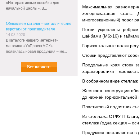
«Интерактивные пособия для
Максимальная равномерна
начальной школы». В...
холоднокатаная сталь.
многосекционный) порог ра
Обновляем каталог – металлические
верстаки от производителя
Полки укреплены ребром
14.08.2020
шайбами (М6х16) и гайками
В каталоге нашего интернет-
Горизонтальные полки регу
магазина «УчПроектМСК»
появилась новая продукция – ме...
Стойки представляют собо
Продольные края стоек з
Все новости
характеристики – жесткост
В собранном виде стеллаж 
Жесткость конструкции об
до нижней горизонтальной 
Пластиковый подпятник съе
Из стеллажа СТФУ-П благо
стеллаж (одна секция – ос
Продукция поставляется в р