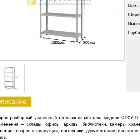
Цвет:
Шири
Высот
Глуби
писание
орно-разборный усиленный стеллаж из металла модели СТФУ-П 
именения – склады, офисы, архивы, библиотеки, камеры хран
нение товаров и продукции, оргтехники, документации, инвентар
зов.