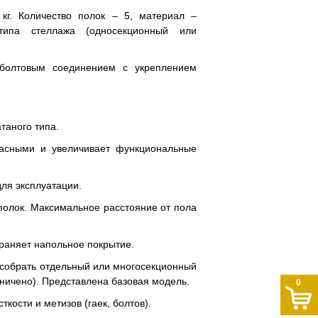
кг. Количество полок – 5, материал –
типа стеллажа (односекционный или
 болтовым соединением с укреплением
таного типа.
пасными и увеличивает функциональные
для эксплуатации.
полок. Максимальное расстояние от пола
храняет напольное покрытие.
 собрать отдельный или многосекционный
аничено). Представлена базовая модель.
0
кости и метизов (гаек, болтов).