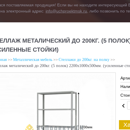
вся поставляемая продукция! Если вы не находите интересующий В
 на электронный адрес:
info@uchproektmsk.ru
, либо позвонить по 
ЕЛЛАЖ МЕТАЛИЧЕСКИЙ ДО 200КГ. (5 ПОЛОК)
СИЛЕННЫЕ СТОЙКИ)
вная
Металлическая мебель
Стеллажи до 200кг. на полку
ллаж металический до 200кг. (5 полок) 2200х1000х500мм. (усиленные ст
Арти
Нали
Стои
Ха