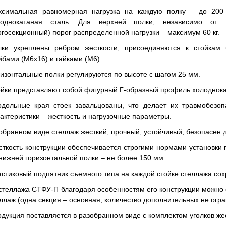
ксимальная равномерная нагрузка на каждую полку – до 200 
лоднокатаная сталь. Для верхней полки, независимо от 
госекционный) порог распределенной нагрузки – максимум 60 кг.
лки укреплены ребром жесткости, присоединяются к стойкам
бами (М6х16) и гайками (М6).
изонтальные полки регулируются по высоте с шагом 25 мм.
йки представляют собой фигурный Г-образный профиль холоднока
одольные края стоек завальцованы, что делает их травмобезо
актеристики – жесткость и нагрузочные параметры.
обранном виде стеллаж жесткий, прочный, устойчивый, безопасен 
ткость конструкции обеспечивается строгими нормами установки 
нижней горизонтальной полки – не более 150 мм.
стиковый подпятник съемного типа на каждой стойке стеллажа со
стеллажа СТФУ-П благодаря особенностям его конструкции можно
ллаж (одна секция – основная, количество дополнительных не огр
дукция поставляется в разобранном виде с комплектом уголков жест