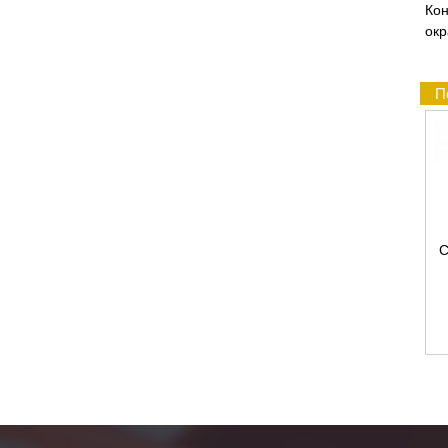
Ко
окр
П
С