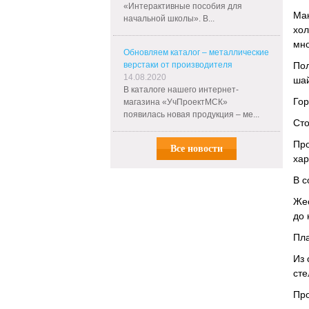
«Интерактивные пособия для
Ма
начальной школы». В...
хо
мно
Обновляем каталог – металлические
верстаки от производителя
По
14.08.2020
шай
В каталоге нашего интернет-
Гор
магазина «УчПроектМСК»
появилась новая продукция – ме...
Сто
Пр
Все новости
хар
В с
Жес
до 
Пла
Из 
сте
Про