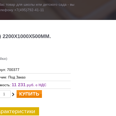
ас товар для школы или детского сада - вы
телефону +7(495)792-41-11
 2200Х1000Х500ММ.
ойки)
кул: 700377
чие: Под Заказ
11 231
мость:
руб. c НДС
КУПИТЬ
рактеристики