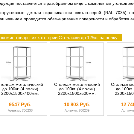
дукция поставляется в разобранном виде с комплектом уголков жест
нструктивные детали окрашиваются светло-серой (RAL 7035) по
ашиванием проводится обезжиривание поверхности и обработка а
охожие товары из категории Стеллажи до 125кг. на полку
теллаж металический
Стеллаж металический
Стеллаж ме
до 100кг. (4 полки)
до 100кг. (4 полки)
до 100кг.
2200х1500х400мм.
2200х1500х500мм.
2200х150
9547 Руб.
10 803 Руб.
12 74
Артикул: 700238
Артикул: 700239
Артикул