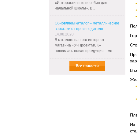
«Интерактивные пособия для
начальной школы». В...
Обновляем каталог – металлические
Пол
верстаки от производителя
14.08.2020
Гор
В каталоге нашего интернет-
Сто
магазина «УчПроектМСК»
появилась новая продукция – ме...
Пр
хар
Все новости
В с
Жес
Пла
Из 
сте