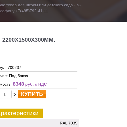
ас товар для школы или детского сада - вы
телефону +7(495)792-41-11
 2200Х1500Х300ММ.
кул: 700237
чие: Под Заказ
8348
мость:
руб. c НДС
КУПИТЬ
рактеристики
RAL 7035