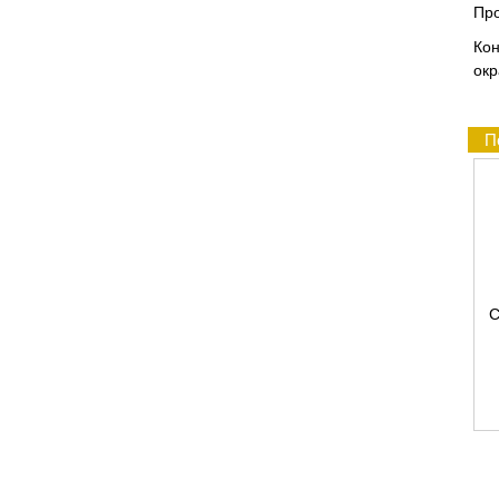
Про
Ко
окр
П
С