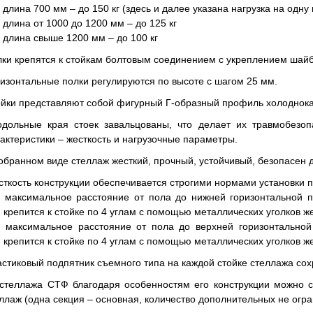
длина 700 мм – до 150 кг (здесь и далее указана нагрузка на одну 
длина от 1000 до 1200 мм – до 125 кг
длина свыше 1200 мм – до 100 кг
ки крепятся к стойкам болтовым соединением с укреплением шайб
изонтальные полки регулируются по высоте с шагом 25 мм.
йки представляют собой фигурный Г-образный профиль холоднока
одольные края стоек завальцованы, что делает их травмобезо
актеристики – жесткость и нагрузочные параметры.
обранном виде стеллаж жесткий, прочный, устойчивый, безопасен 
ткость конструкции обеспечивается строгими нормами установки п
максимальное расстояние от пола до нижней горизонтальной 
крепится к стойке по 4 углам с помощью металлических уголков же
максимальное расстояние от пола до верхней горизонтальной
крепится к стойке по 4 углам с помощью металлических уголков же
стиковый подпятник съемного типа на каждой стойке стеллажа со
стеллажа СТФ благодаря особенностям его конструкции можно 
ллаж (одна секция – основная, количество дополнительных не огра