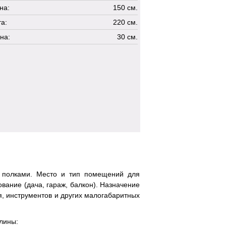
на:
150 см.
а:
220 см.
на:
30 см.
 полками. Место и тип помещений для
вание (дача, гараж, балкон). Назначение
я, инструментов и других малогабаритных
лины: