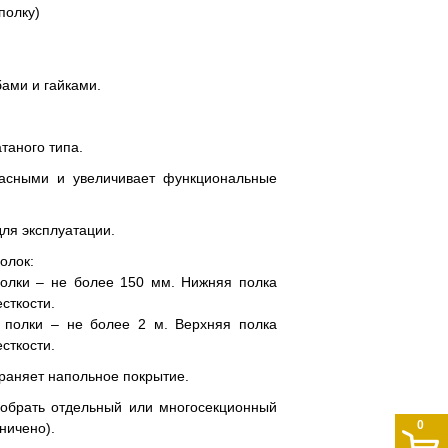
полку)
ами и гайками.
таного типа.
пасными и увеличивает функциональные
для эксплуатации.
олок:
полки – не более 150 мм. Нижняя полка
сткости.
 полки – не более 2 м. Верхняя полка
сткости.
храняет напольное покрытие.
собрать отдельный или многосекционный
0
ничено).