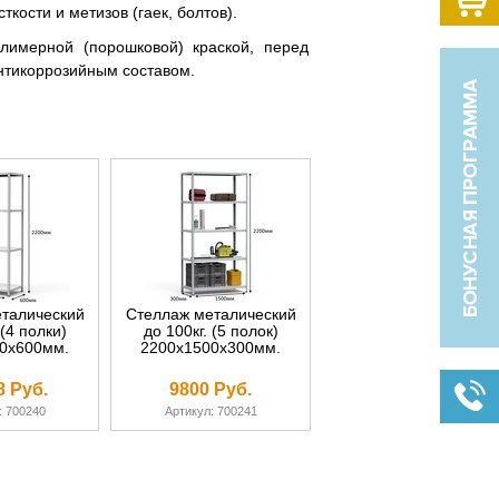
кости и метизов (гаек, болтов).
лимерной (порошковой) краской, перед
нтикоррозийным составом.
талический
Стеллаж металический
 (4 полки)
до 100кг. (5 полок)
0х600мм.
2200х1500х300мм.
8 Руб.
9800 Руб.
: 700240
Артикул: 700241