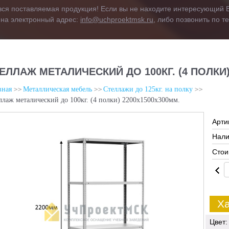
вся поставляемая продукция! Если вы не находите интересующий В
 на электронный адрес:
info@uchproektmsk.ru
, либо позвонить по 
ЕЛЛАЖ МЕТАЛИЧЕСКИЙ ДО 100КГ. (4 ПОЛКИ)
вная
Металлическая мебель
Стеллажи до 125кг. на полку
ллаж металический до 100кг. (4 полки) 2200х1500х300мм.
Арти
Нали
Стои
Ха
Цвет: