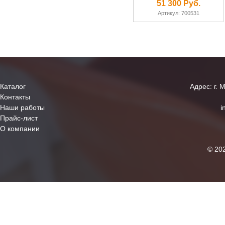
51 300 Руб.
Артикул: 700531
Каталог
Адрес: г. 
Контакты
Наши работы
i
Прайс-лист
О компании
© 20