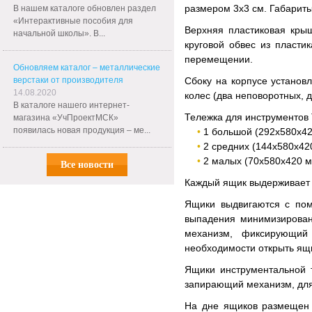
размером 3х3 см. Габарит
В нашем каталоге обновлен раздел
«Интерактивные пособия для
Верхняя пластиковая кры
начальной школы». В...
круговой обвес из пласт
перемещении.
Обновляем каталог – металлические
верстаки от производителя
Сбоку на корпусе установ
14.08.2020
колес (два неповоротных, 
В каталоге нашего интернет-
Тележка для инструментов
магазина «УчПроектМСК»
появилась новая продукция – ме...
1 большой (292х580х4
2 средних (144х580х42
2 малых (70х580х420 
Все новости
Каждый ящик выдерживает д
Ящики выдвигаются с пом
выпадения минимизирован
механизм, фиксирующий
необходимости открыть ящи
Ящики инструментальной 
запирающий механизм, для
На дне ящиков размещен 