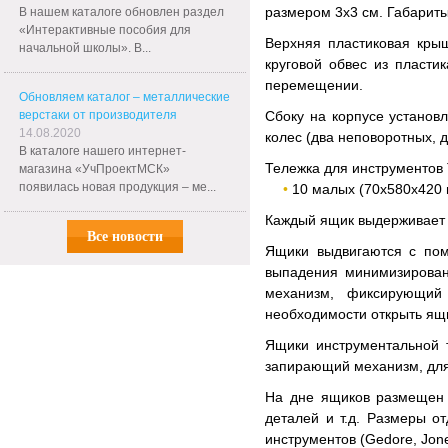
размером 3х3 см. Габарит
В нашем каталоге обновлен раздел
«Интерактивные пособия для
Верхняя пластиковая кры
начальной школы». В...
круговой обвес из пласт
перемещении.
Обновляем каталог – металлические
верстаки от производителя
Сбоку на корпусе установ
14.08.2020
колес (два неповоротных, 
В каталоге нашего интернет-
Тележка для инструментов
магазина «УчПроектМСК»
появилась новая продукция – ме...
10 малых (70х580х420
Каждый ящик выдерживает д
Все новости
Ящики выдвигаются с пом
выпадения минимизирован
механизм, фиксирующий
необходимости открыть ящи
Ящики инструментальной 
запирающий механизм, для
На дне ящиков размещен 
деталей и т.д. Размеры 
инструментов (Gedore, Jones