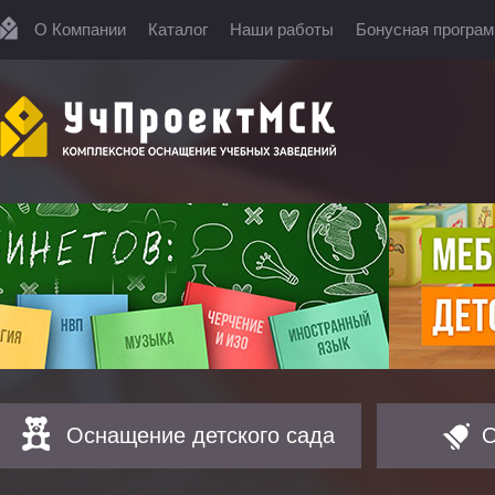
О Компании
Каталог
Наши работы
Бонусная програ
Оснащение детского сада
О