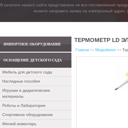
В каталоге нашего сайта представлена не вся поставляемая проду
можете направить заявку на электронный адрес:
ТЕРМОМЕТР LD Э
ИМПОРТНОЕ ОБОРУДОВАНИЕ
Главная
Медкабинет
Те
ОСНАЩЕНИЕ ДЕТСКОГО САДА
Мебель для детского сада
Наглядные пособия
Игрушки и дидактические
материалы
Роботы и Лаборатории
Спортивное оборудование
Мягкий инвентарь