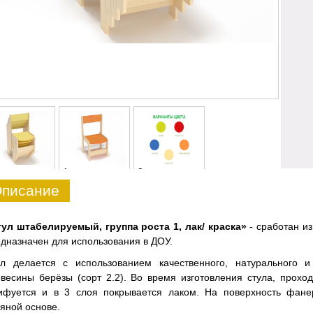
1
2
писание
тул штабелируемый, группа роста 1, лак/ краска»
- сработан и
дназначен для использования в ДОУ.
ул делается с использованием качественного, натурального 
весины берёзы (сорт 2.2). Во время изготовления стула, прох
ифуется и в 3 слоя покрывается лаком. На поверхность фане
яной основе.