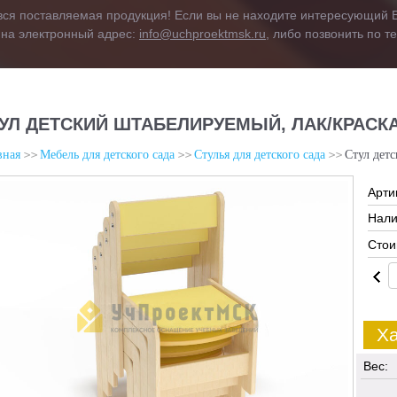
вся поставляемая продукция! Если вы не находите интересующий В
 на электронный адрес:
info@uchproektmsk.ru
, либо позвонить по 
УЛ ДЕТСКИЙ ШТАБЕЛИРУЕМЫЙ, ЛАК/КРАСКА
вная
Мебель для детского сада
Стулья для детского сада
Стул детс
Арти
Нали
Стои
Ха
Вес: