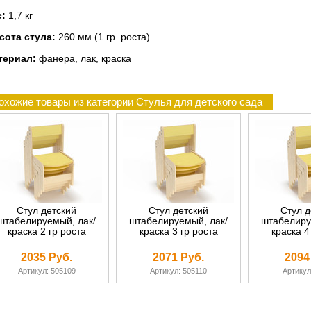
с:
1,7 кг
сота стула:
260 мм (1 гр. роста)
териал:
фанера, лак, краска
охожие товары из категории Стулья для детского сада
Стул детский
Стул детский
Стул д
штабелируемый, лак/
штабелируемый, лак/
штабелиру
краска 2 гр роста
краска 3 гр роста
краска 4
2035 Руб.
2071 Руб.
2094
Артикул: 505109
Артикул: 505110
Артикул