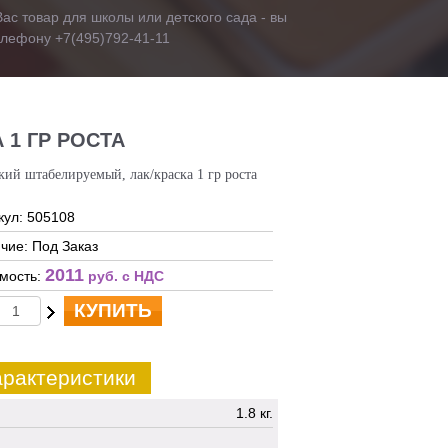
ас товар для школы или детского сада - вы
телефону +7(495)792-41-11
 1 ГР РОСТА
кий штабелируемый, лак/краска 1 гр роста
кул: 505108
чие: Под Заказ
2011
мость:
руб. c НДС
КУПИТЬ
рактеристики
1.8 кг.