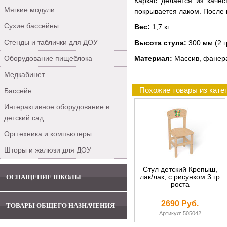
Каркас делается из качес
Мягкие модули
покрывается лаком. После 
Сухие бассейны
Вес:
1,7 кг
Стенды и таблички для ДОУ
Высота стула:
300 мм (2 г
Оборудование пищеблока
Материал:
Массив, фанера
Медкабинет
Похожие товары из катег
Бассейн
Интерактивное оборудование в
детский сад
Оргтехника и компьютеры
Шторы и жалюзи для ДОУ
Стул детский Крепыш,
лак/лак, с рисунком 3 гр
ОСНАЩЕНИЕ ШКОЛЫ
роста
2690 Руб.
ТОВАРЫ ОБЩЕГО НАЗНАЧЕНИЯ
Артикул: 505042