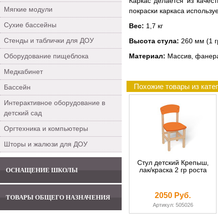
Каркас делается из качес
Мягкие модули
покраски каркаса использу
Сухие бассейны
Вес:
1,7 кг
Стенды и таблички для ДОУ
Высота стула:
260 мм (1 г
Оборудование пищеблока
Материал:
Массив, фанера
Медкабинет
Похожие товары из катег
Бассейн
Интерактивное оборудование в
детский сад
Оргтехника и компьютеры
Шторы и жалюзи для ДОУ
Стул детский Крепыш,
лак/краска 2 гр роста
ОСНАЩЕНИЕ ШКОЛЫ
2050 Руб.
ТОВАРЫ ОБЩЕГО НАЗНАЧЕНИЯ
Артикул: 505026