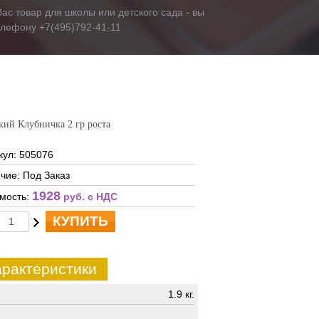
ас товар для школы или детского сада - вы
телефону +7(495)792-41-11
кий Клубничка 2 гр роста
кул: 505076
чие: Под Заказ
1928
мость:
руб. c НДС
КУПИТЬ
рактеристики
1.9 кг.