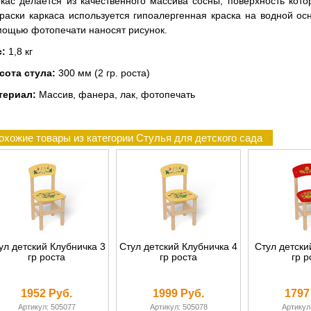
кас делается из качественного массива сосны, поверхность кото
раски каркаса используется гипоалергенная краска на водной ос
ощью фотопечати наносят рисунок.
с:
1,8 кг
сота стула:
300 мм (2 гр. роста)
териал:
Массив, фанера, лак, фотопечать
охожие товары из категории Стулья для детского сада
ул детский Клубничка 3
Стул детский Клубничка 4
Стул детски
гр роста
гр роста
гр р
1952 Руб.
1999 Руб.
1797
Артикул: 505077
Артикул: 505078
Артикул