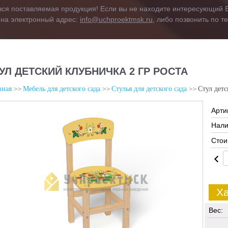
вся поставляемая продукция! Если вы не находите интересующий В
 на электронный адрес:
info@uchproektmsk.ru
, либо позвонить по 
УЛ ДЕТСКИЙ КЛУБНИЧКА 2 ГР РОСТА
вная
Мебель для детского сада
Стулья для детского сада
Стул детс
Арти
Нали
Стои
Ха
Вес: