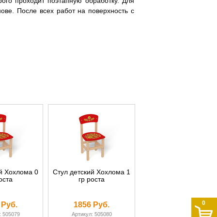
рого проходит поэтапную обработку. Для
нове. После всех работ на поверхность с
й Хохлома 0
Стул детский Хохлома 1
оста
гр роста
0
 Руб.
1856 Руб.
: 505079
Артикул: 505080