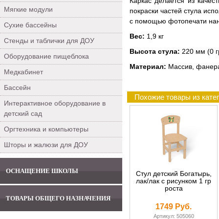
Каркас делается из качес
Мягкие модули
покраски частей стула исп
с помощью фотопечати нан
Сухие бассейны
Вес:
1,9 кг
Стенды и таблички для ДОУ
Высота стула:
220 мм (0 г
Оборудование пищеблока
Материал:
Массив, фанера
Медкабинет
Бассейн
Похожие товары из катег
Интерактивное оборудование в
детский сад
Оргтехника и компьютеры
Шторы и жалюзи для ДОУ
ОСНАЩЕНИЕ ШКОЛЫ
Стул детский Богатырь,
лак/лак с рисунком 1 гр
роста
ТОВАРЫ ОБЩЕГО НАЗНАЧЕНИЯ
1749 Руб.
Артикул: 505060