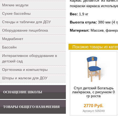
Каркас делается из качес
Мягкие модули
покраски каркаса использу
Сухие бассейны
Вес:
1,9 кг
Стенды и таблички для ДОУ
Высота стула:
380 мм (4 г
Оборудование пищеблока
Материал:
Массив, фанера
Медкабинет
Похожие товары из катег
Бассейн
Интерактивное оборудование в
детский сад
Оргтехника и компьютеры
Шторы и жалюзи для ДОУ
Стул детский Богатырь
лак/краска, с рисунком 0
ОСНАЩЕНИЕ ШКОЛЫ
гр роста
2770 Руб.
ТОВАРЫ ОБЩЕГО НАЗНАЧЕНИЯ
Артикул: 505049