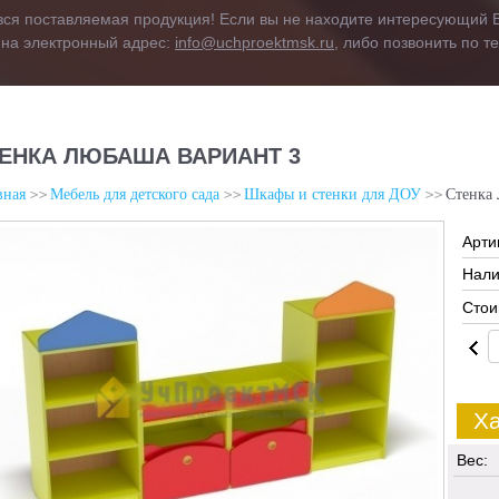
вся поставляемая продукция! Если вы не находите интересующий В
 на электронный адрес:
info@uchproektmsk.ru
, либо позвонить по 
ЕНКА ЛЮБАША ВАРИАНТ 3
вная
Мебель для детского сада
Шкафы и стенки для ДОУ
Стенка
Арти
Нали
Стои
Ха
Вес: