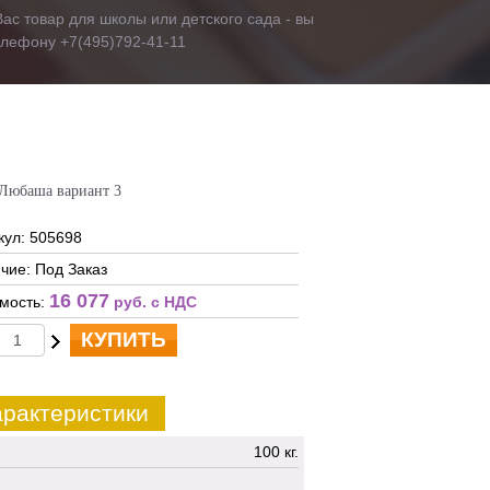
ас товар для школы или детского сада - вы
телефону +7(495)792-41-11
 Любаша вариант 3
кул: 505698
чие: Под Заказ
16 077
мость:
руб. c НДС
КУПИТЬ
рактеристики
100 кг.