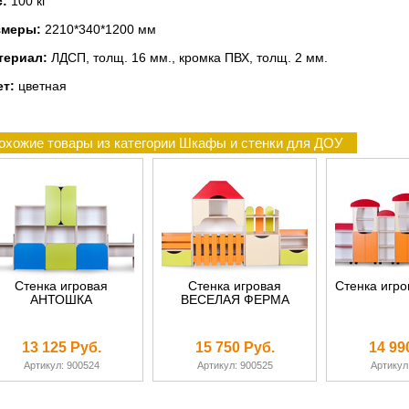
с:
100 кг
змеры:
2210*340*1200 мм
териал:
ЛДСП, толщ. 16 мм., кромка ПВХ, толщ. 2 мм.
ет:
цветная
охожие товары из категории Шкафы и стенки для ДОУ
Стенка игровая
Стенка игровая
Стенка игр
АНТОШКА
ВЕСЕЛАЯ ФЕРМА
13 125 Руб.
15 750 Руб.
14 99
Артикул: 900524
Артикул: 900525
Артикул