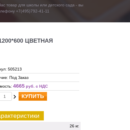
ас товар для школы или детского сада - вы
телефону +7(495)792-41-11
200*600 ЦВЕТНАЯ
кул: 505213
чие: Под Заказ
4665
мость:
руб. c НДС
КУПИТЬ
рактеристики
26 кг.