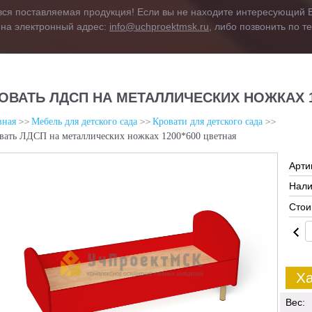
вся поставляемая продукция! Если вы не находите интересующий В
 на электронный адрес:
info@uchproektmsk.ru
, либо позвонить по 
ОВАТЬ ЛДСП НА МЕТАЛЛИЧЕСКИХ НОЖКАХ 1
вная
Мебель для детского сада
Кровати для детского сада
вать ЛДСП на металлических ножках 1200*600 цветная
Арти
Нали
Стои
Ха
Вес: