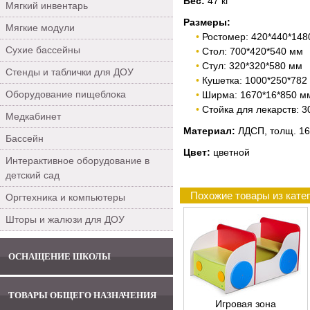
Вес:
47 кг
Мягкий инвентарь
Размеры:
Мягкие модули
Ростомер: 420*440*148
Сухие бассейны
Стол: 700*420*540 мм
Стул: 320*320*580 мм
Стенды и таблички для ДОУ
Кушетка: 1000*250*782
Оборудование пищеблока
Ширма: 1670*16*850 м
Стойка для лекарств: 
Медкабинет
Материал:
ЛДСП, толщ. 16
Бассейн
Цвет:
цветной
Интерактивное оборудование в
детский сад
Похожие товары из кате
Оргтехника и компьютеры
Шторы и жалюзи для ДОУ
ОСНАЩЕНИЕ ШКОЛЫ
ТОВАРЫ ОБЩЕГО НАЗНАЧЕНИЯ
Игровая зона