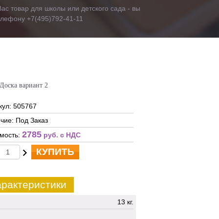
ас товар для школы или детского сада - вы
телефону +7(495)792-41-11
Доска вариант 2
кул: 505767
чие: Под Заказ
2785
мость:
руб. c НДС
КУПИТЬ
рактеристики
13 кг.