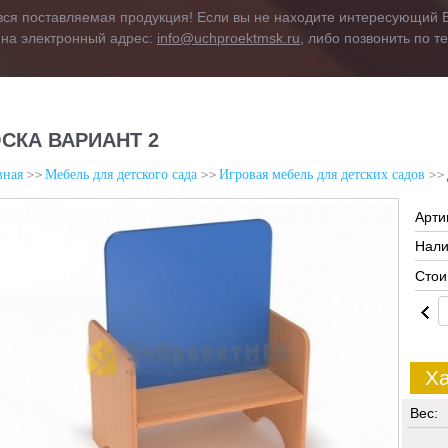
вся поставляемая продукция! Если вы не находите интересующий В
 на электронный адрес:
info@uchproektmsk.ru
, либо позвонить по 
СКА ВАРИАНТ 2
вная
Мебель для детского сада
Игровая мебель для детских садов
Арти
Нали
Стои
Ха
Вес: