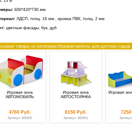
с:
13 кг
змеры:
600*420*730 мм
териал:
ЛДСП, толщ. 16 мм., кромка ПВХ, толщ. 2 мм
ет:
цветные фасады, бук, дуб
охожие товары из категории Игровая мебель для детских садов
Игровая зона
Игровая зона
Игровая зо
АВТОМОБИЛЬ
АВТОСТОЯНКА
4760 Руб.
6150 Руб.
7250
Артикул: 900500
Артикул: 900501
Артикул