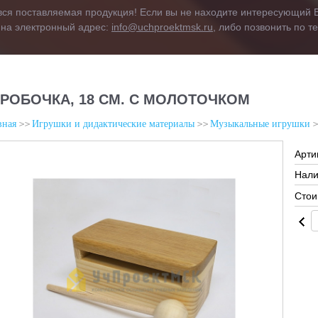
вся поставляемая продукция! Если вы не находите интересующий В
 на электронный адрес:
info@uchproektmsk.ru
, либо позвонить по 
РОБОЧКА, 18 СМ. С МОЛОТОЧКОМ
вная
Игрушки и дидактические материалы
Музыкальные игрушки
Арти
Нали
Стои