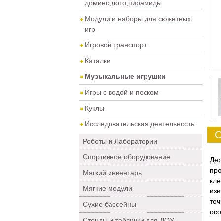
домино,лото,пирамиды
Модули и наборы для сюжетных
игр
Игровой транспорт
Каталки
Музыкальные игрушки
Игры с водой и песком
Куклы
0
Исследовательская деятельность
О
Роботы и Лаборатории
Спортивное оборудование
Дер
про
Мягкий инвентарь
кл
Мягкие модули
из
точ
Сухие бассейны
ос
Стенды и таблички для ДОУ