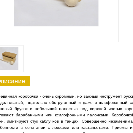
писание
евянная коробочка - очень скромный, но важный инструмент русс
долговатый, тщательно обструганный и даже отшлифованный со
еновый брусок с небольшой полостью под верхней частью корпу
влекают барабанными или ксилофонными палочками. Коробочко
ки, имитируют стук каблучков в танцах. Совершенно незаменима
обенности в сочетании с ложками или кастаньетами. Приемы и