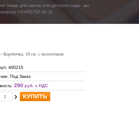
ас товар для школы или детского сада - вы
телефону +7(495)792-41-11
Коробочка, 18 см. с молоточком
кул: 400215
чие: Под Заказ
290
мость:
руб. c НДС
КУПИТЬ