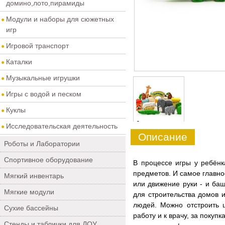
домино,лото,пирамиды
Модули и наборы для сюжетных
игр
Игровой транспорт
Каталки
Музыкальные игрушки
Игры с водой и песком
Куклы
0
Исследовательская деятельность
Описание
Роботы и Лаборатории
Спортивное оборудование
В процессе игры у ребёнк
предметов. И самое главно
Мягкий инвентарь
или движение руки - и ба
Мягкие модули
для строительства домов и
людей. Можно отстроить ц
Сухие бассейны
работу и к врачу, за покуп
Стенды и таблички для ДОУ