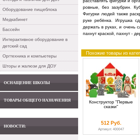
расставлять фигурки и орг
ровные, без зазубрин. Ку
Оборудование пищеблока
Фигурки людей также рас
Медкабинет
руке ребёнка. Игрушка с
держать в руках, и очень
Бассейн
пахнут краской, пахнут - 
Интерактивное оборудование в
детский сад
Похожие товары из кате
Оргтехника и компьютеры
Шторы и жалюзи для ДОУ
ОСНАЩЕНИЕ ШКОЛЫ
ТОВАРЫ ОБЩЕГО НАЗНАЧЕНИЯ
Конструктор "Первые
сказки"
512 Руб.
НОВОСТИ:
Артикул: 400047