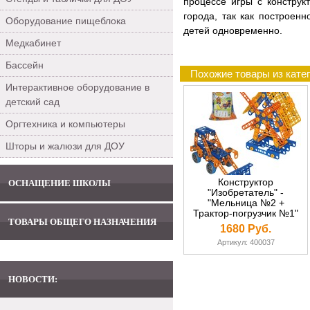
процессе игры с констру
города, так как построен
Оборудование пищеблока
детей одновременно.
Медкабинет
Бассейн
Похожие товары из кате
Интерактивное оборудование в
детский сад
Оргтехника и компьютеры
Шторы и жалюзи для ДОУ
Конструктор
ОСНАЩЕНИЕ ШКОЛЫ
"Изобретатель" -
"Мельница №2 +
Трактор-погрузчик №1"
ТОВАРЫ ОБЩЕГО НАЗНАЧЕНИЯ
(330 элементов) (в
1680 Руб.
пакете)
Артикул: 400037
НОВОСТИ: