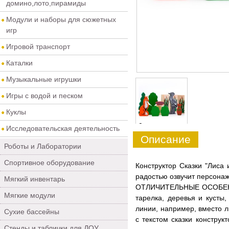
домино,лото,пирамиды
Модули и наборы для сюжетных
игр
Игровой транспорт
Каталки
Музыкальные игрушки
Игры с водой и песком
Куклы
0
Исследовательская деятельность
Описание
Роботы и Лаборатории
Спортивное оборудование
Конструктор Сказки "Лиса
радостью озвучит персонаж
Мягкий инвентарь
ОТЛИЧИТЕЛЬНЫЕ ОСОБЕННО
Мягкие модули
тарелка, деревья и кусты
линии, например, вместо л
Сухие бассейны
с текстом сказки констру
Стенды и таблички для ДОУ