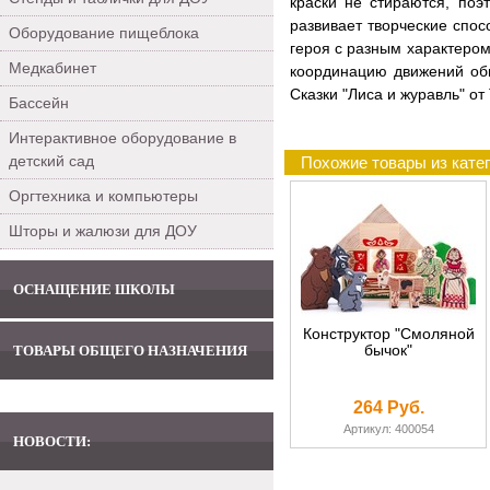
краски не стираются, по
развивает творческие спо
Оборудование пищеблока
героя с разным характером
Медкабинет
координацию движений обы
Сказки "Лиса и журавль" от
Бассейн
Интерактивное оборудование в
детский сад
Похожие товары из кате
Оргтехника и компьютеры
Шторы и жалюзи для ДОУ
ОСНАЩЕНИЕ ШКОЛЫ
Конструктор "Смоляной
бычок"
ТОВАРЫ ОБЩЕГО НАЗНАЧЕНИЯ
264 Руб.
Артикул: 400054
НОВОСТИ: