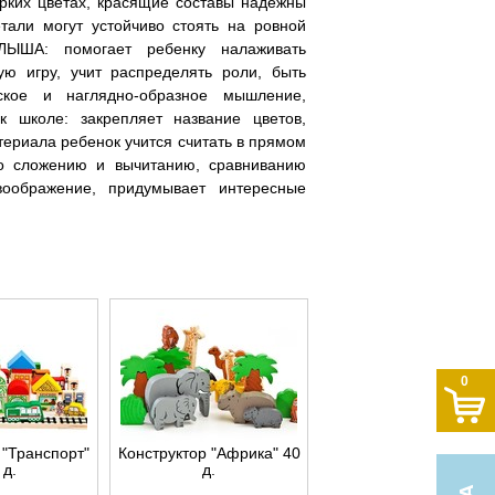
рких цветах, красящие составы надёжны
етали могут устойчиво стоять на ровной
ША: помогает ребенку налаживать
ю игру, учит распределять роли, быть
кое и наглядно-образное мышление,
к школе: закрепляет название цветов,
териала ребенок учится считать в прямом
о сложению и вычитанию, сравниванию
воображение, придумывает интересные
0
 "Транспорт"
Конструктор "Африка" 40
 д.
д.