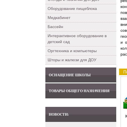
реб
кон
Оборудование пищеблока
по
Медкабинет
вз
вн
Бассейн
со
Интерактивное оборудование в
гео
детский сад
и 
ко
Оргтехника и компьютеры
рас
Шторы и жалюзи для ДОУ
П
ОСНАЩЕНИЕ ШКОЛЫ
ТОВАРЫ ОБЩЕГО НАЗНАЧЕНИЯ
НОВОСТИ: