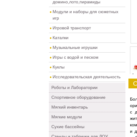
домино,лото,пирамиды
Модули и наборы для сюжетных
игр
Игровой транспорт
Каталки
Музыкальные игрушки
Игры с водой и песком
Куклы
0
Исследовательская деятельность
О
Роботы и Лаборатории
Спортивное оборудование
Бо
ори
Мягкий инвентарь
с 
Мягкие модули
жи
ком
Сухие бассейны
и д
Стенды и таблички для ДОУ