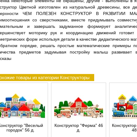
енка некоторые элементы не окрашены, другие - выполнены в я
структор Цветной изготовлен из натуральной древесины, все д
верхности ЧЕМ ПОЛЕЗЕН КОНСТРУКТОР В РАЗВИТИИ МАЛЫ
аимоотношения со сверстниками, вместе придумывать совместну
имательным и завершать задуманное формирует аналитичес
вершенствует моторику рук и координацию движений готовит 
метрических форм используя детали в качестве дидактического ма
обратном порядке, решать простые математические примеры п
личества предметов задумывая постройку малыш развивает 
сказы
охожие товары из категории Конструкторы
Конструктор "Веселый
Конструктор "Ферма" 46
Конструктор
городок" 56 д.
д.
48