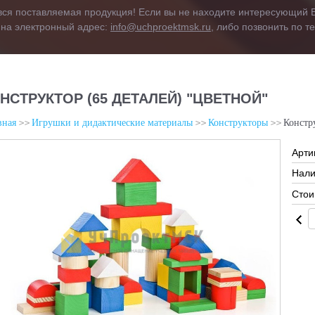
вся поставляемая продукция! Если вы не находите интересующий В
 на электронный адрес:
info@uchproektmsk.ru
, либо позвонить по 
НСТРУКТОР (65 ДЕТАЛЕЙ) "ЦВЕТНОЙ"
вная
Игрушки и дидактические материалы
Конструкторы
Констр
Арти
Нали
Стои