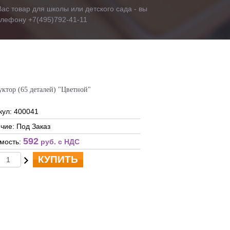
ас товар для школы или детского сада - вы
телефону +7(495)792-41-11
уктор (65 деталей) "Цветной"
кул: 400041
чие: Под Заказ
592
мость:
руб. c НДС
КУПИТЬ