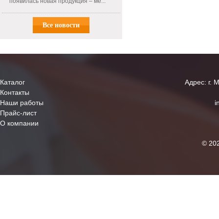
появилась новая продукция – ме...
Все новости
Каталог
Адрес: г. 
Контакты
Наши работы
i
Прайс-лист
О компании
© 20