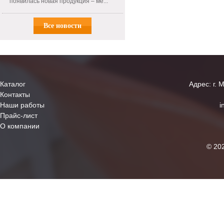
появилась новая продукция – ме...
Все новости
Каталог
Адрес: г. 
Контакты
Наши работы
i
Прайс-лист
О компании
© 20