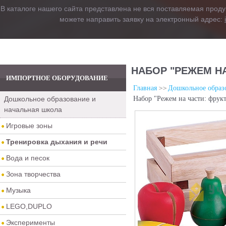
В каталоге нашего сайта представлена не вся поставляемая проду
можете направить заявку на электронный адрес:
НАБОР "РЕЖЕМ НА
ИМПОРТНОЕ ОБОРУДОВАНИЕ
Главная
Дошкольное образо
Дошкольное образование и
Набор "Режем на части: фрукт
начальная школа
Игровые зоны
Тренировка дыхания и речи
Вода и песок
Зона творчества
Музыка
LEGO,DUPLO
Эксперименты