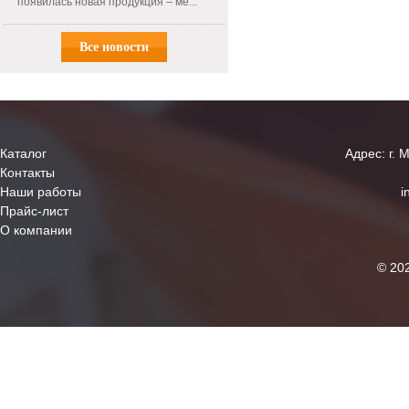
появилась новая продукция – ме...
Все новости
Каталог
Адрес: г. 
Контакты
Наши работы
i
Прайс-лист
О компании
© 20