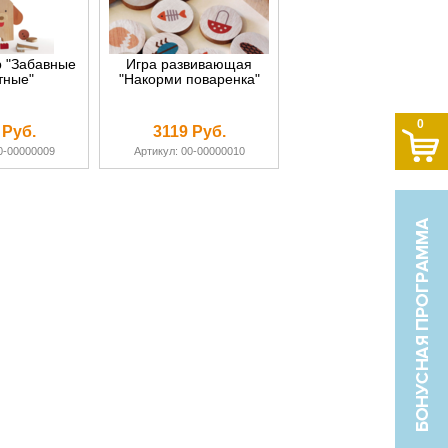
р "Забавные
Игра развивающая
тные"
"Накорми поваренка"
0
 Руб.
3119 Руб.
0-00000009
Артикул: 00-00000010