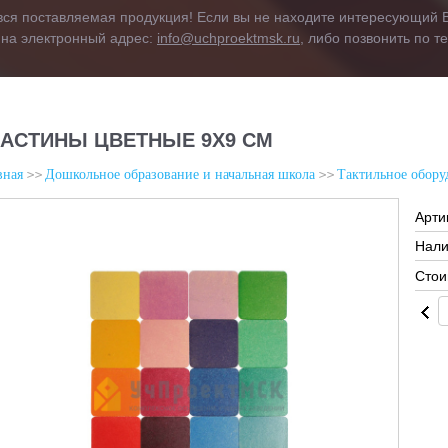
вся поставляемая продукция! Если вы не находите интересующий В
 на электронный адрес:
info@uchproektmsk.ru
, либо позвонить по 
АСТИНЫ ЦВЕТНЫЕ 9Х9 СМ
вная
Дошкольное образование и начальная школа
Тактильное обору
Арти
Нали
Стои