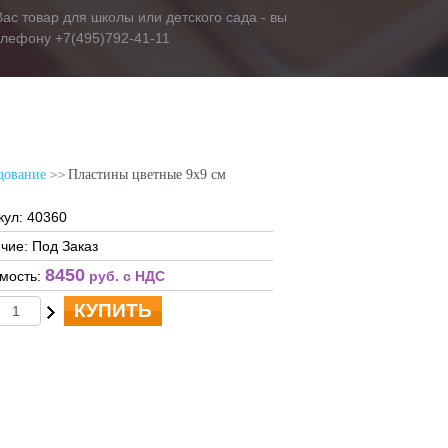
ас товар для школы или детского сада - вы
телефону +7(495)792-41-11
дование
Пластины цветные 9х9 см
кул: 40360
чие: Под Заказ
8450
мость:
руб. c НДС
КУПИТЬ