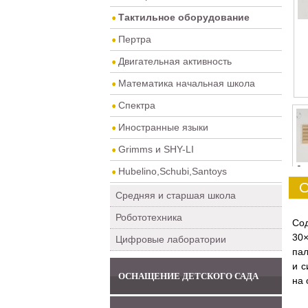
Тактильное оборудование
Пертра
Двигательная активность
Математика начальная школа
Спектра
Иностранные языки
Grimms и SHY-LI
0
Hubelino,Schubi,Santoys
О
Средняя и старшая школа
Робототехника
Сод
30×
Цифровые лаборатории
пал
и с
ОСНАЩЕНИЕ ДЕТСКОГО САДА
на