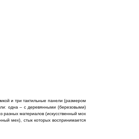
мкой и три тактильные панели (размером
ели: одна – с деревянными (березовыми)
из разных материалов (искусственный мох
енный мех), стык которых воспринимается