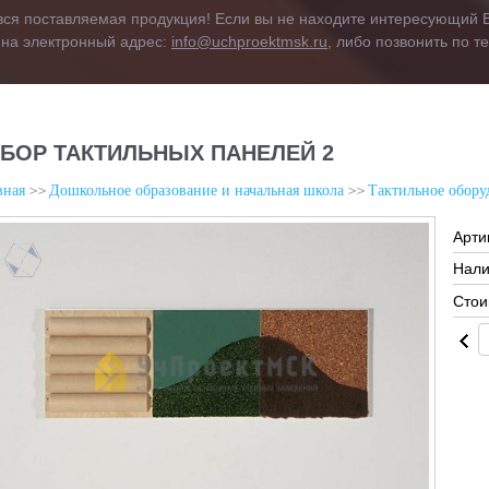
вся поставляемая продукция! Если вы не находите интересующий В
 на электронный адрес:
info@uchproektmsk.ru
, либо позвонить по 
БОР ТАКТИЛЬНЫХ ПАНЕЛЕЙ 2
вная
Дошкольное образование и начальная школа
Тактильное обору
Арти
Нали
Стои