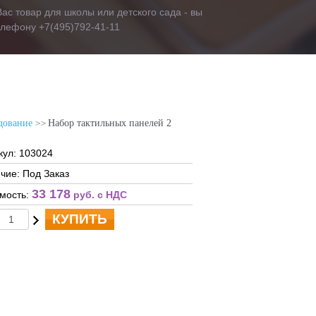
ас товар для школы или детского сада - вы
телефону +7(495)792-41-11
дование
Набор тактильных панелей 2
кул: 103024
чие: Под Заказ
33 178
мость:
руб. c НДС
КУПИТЬ