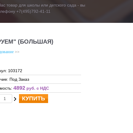
ас товар для школы или детского сада - вы
телефону +7(495)792-41-11
УЕМ" (БОЛЬШАЯ)
дование
кул: 103172
чие: Под Заказ
4892
мость:
руб. c НДС
КУПИТЬ