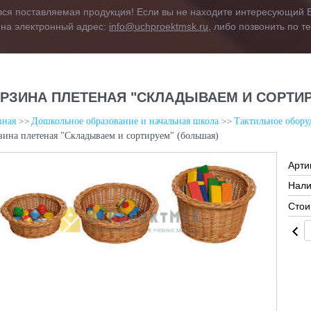
вся поставляемая продукция! Если вы не находите интересующий В
 на электронный адрес:
info@uchproektmsk.ru
, либо позвонить по 
РЗИНА ПЛЕТЕНАЯ "СКЛАДЫВАЕМ И СОРТИР
вная
Дошкольное образование и начальная школа
Тактильное обору
зина плетеная "Складываем и сортируем" (большая)
Арти
Нали
Стои