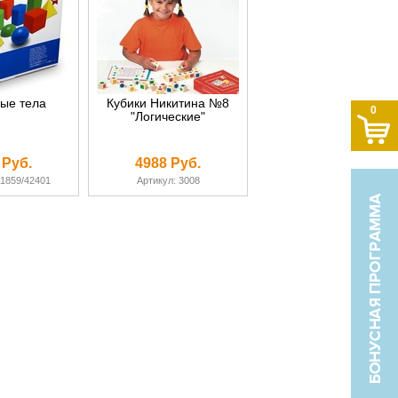
ые тела
Кубики Никитина №8
0
"Логические"
 Руб.
4988 Руб.
91859/42401
Артикул: 3008