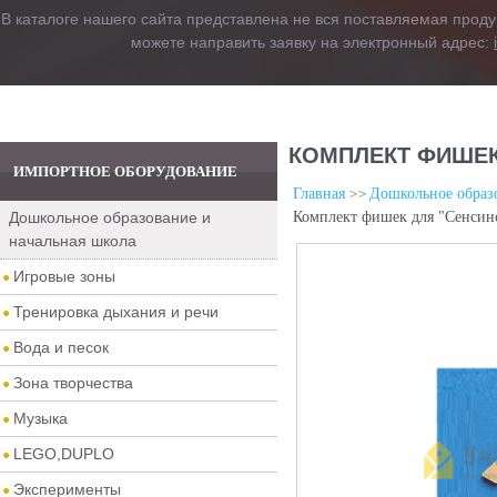
В каталоге нашего сайта представлена не вся поставляемая проду
можете направить заявку на электронный адрес:
КОМПЛЕКТ ФИШЕК
ИМПОРТНОЕ ОБОРУДОВАНИЕ
Главная
Дошкольное образо
Дошкольное образование и
Комплект фишек для "Сенсино
начальная школа
Игровые зоны
Тренировка дыхания и речи
Вода и песок
Зона творчества
Музыка
LEGO,DUPLO
Эксперименты