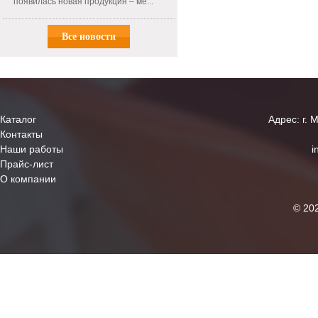
появилась новая продукция – ме...
Все новости
Каталог
Адрес: г. 
Контакты
Наши работы
i
Прайс-лист
О компании
© 20