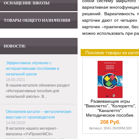
собой систему закрытого
ОСНАЩЕНИЕ ШКОЛЫ
вариативная много­функцио
решений. Вариативность 
карточки дают от четырех 
ТОВАРЫ ОБЩЕГО НАЗНАЧЕНИЯ
карточек –практически, бе
можно использовать при р
НОВОСТИ:
Похожие товары из кате
Эффективное обучение с
интерактивными пособиями в
начальной школе
18.05.2021
В нашем каталоге обновлен раздел
«Интерактивные пособия для
начальной школы». В...
Развивающие игры
"Виколетто", "Колоретто",
"Каналетто".
Обновляем каталог – металлические
Методическое пособие.
верстаки от производителя
208 Руб.
14.08.2020
В каталоге нашего интернет-
Артикул: 3041-3043RM,500
магазина «УчПроектМСК»