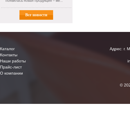
появилась новая продукция – ме...
Все новости
Каталог
Адрес: г. 
Контакты
Наши работы
i
Прайс-лист
О компании
© 20