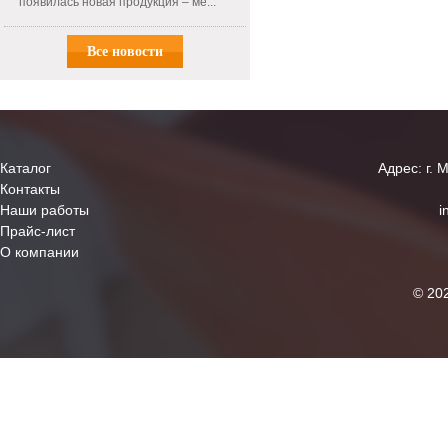
появилась новая продукция – ме...
Все новости
Каталог
Адрес: г. 
Контакты
Наши работы
i
Прайс-лист
О компании
© 20