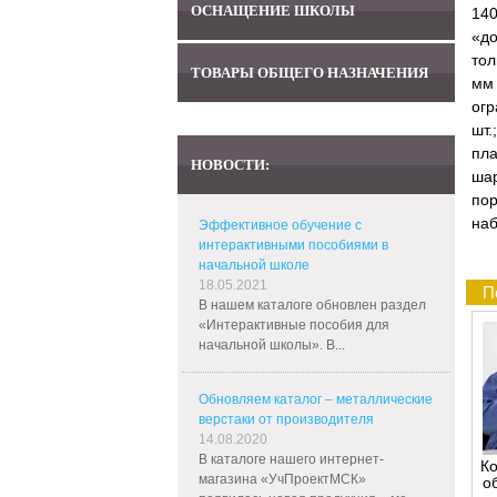
ОСНАЩЕНИЕ ШКОЛЫ
140
«д
тол
ТОВАРЫ ОБЩЕГО НАЗНАЧЕНИЯ
мм 
огр
шт.
пла
НОВОСТИ:
шар
пор
наб
Эффективное обучение с
интерактивными пособиями в
начальной школе
18.05.2021
П
В нашем каталоге обновлен раздел
«Интерактивные пособия для
начальной школы». В...
Обновляем каталог – металлические
верстаки от производителя
14.08.2020
В каталоге нашего интернет-
Ко
магазина «УчПроектМСК»
о