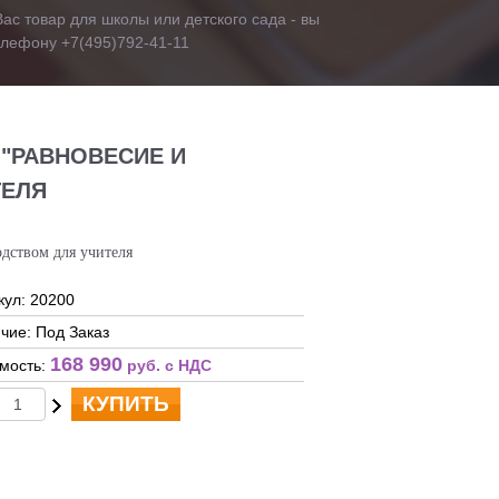
ас товар для школы или детского сада - вы
телефону +7(495)792-41-11
"РАВНОВЕСИЕ И
ТЕЛЯ
одством для учителя
кул: 20200
чие: Под Заказ
168 990
мость:
руб. c НДС
КУПИТЬ