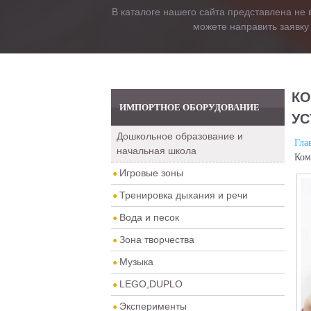
В каталоге нашего сайта представлена не 
можете направить заявку
КО
ИМПОРТНОЕ ОБОРУДОВАНИЕ
УС
Дошкольное образование и
Гла
начальная школа
Ком
Игровые зоны
Тренировка дыхания и речи
Вода и песок
Зона творчества
Музыка
LEGO,DUPLO
Эксперименты