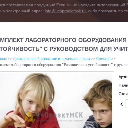
вся поставляемая продукция! Если вы не находите интересующий В
 на электронный адрес:
info@uchproektmsk.ru
, либо позвонить по 
МПЛЕКТ ЛАБОРАТОРНОГО ОБОРУДОВАНИЯ 
ТОЙЧИВОСТЬ" С РУКОВОДСТВОМ ДЛЯ УЧИ
вная
Дошкольное образование и начальная школа
Спектра
плект лабораторного оборудования "Равновесие и устойчивость" с руков
Арти
Нали
Стои