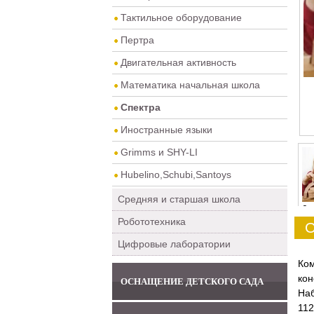
Тактильное оборудование
Пертра
Двигательная активность
Математика начальная школа
Спектра
Иностранные языки
Grimms и SHY-LI
Hubelino,Schubi,Santoys
Средняя и старшая школа
0
Робототехника
О
Цифровые лаборатории
Ком
кон
ОСНАЩЕНИЕ ДЕТСКОГО САДА
Наб
112