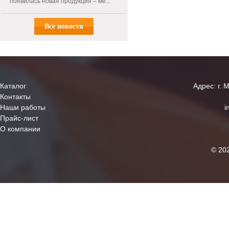
появилась новая продукция – ме...
Все новости
Каталог
Адрес: г. 
Контакты
Наши работы
i
Прайс-лист
О компании
© 20