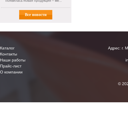
появилась новая продукция – ме...
Все новости
Каталог
Адрес: г. 
Контакты
Наши работы
i
Прайс-лист
О компании
© 20