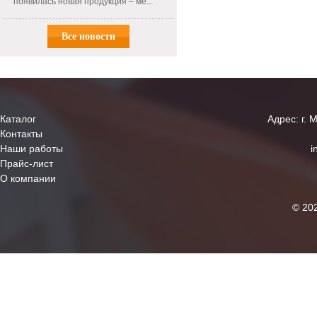
появилась новая продукция – ме...
Все новости
Каталог
Адрес: г. 
Контакты
Наши работы
i
Прайс-лист
О компании
© 20