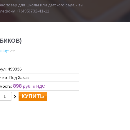
ас товар для школы или детского сада - вы
телефону +7(495)792-41-11
УБИКОВ)
antoys
кул: 499936
чие: Под Заказ
898
мость:
руб. c НДС
КУПИТЬ