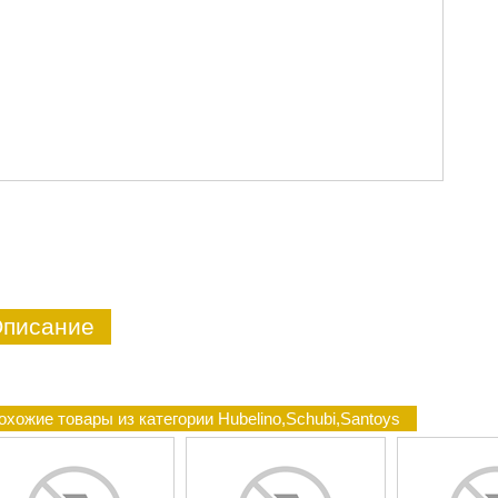
писание
охожие товары из категории Hubelino,Schubi,Santoys