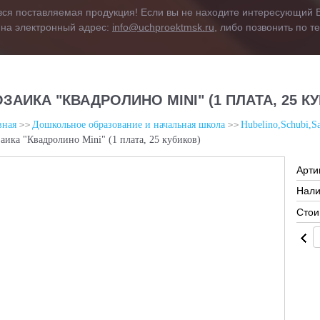
вся поставляемая продукция! Если вы не находите интересующий В
 на электронный адрес:
info@uchproektmsk.ru
, либо позвонить по 
ЗАИКА "КВАДРОЛИНО MINI" (1 ПЛАТА, 25 К
вная
Дошкольное образование и начальная школа
Hubelino,Schubi,S
аика "Квадролино Mini" (1 плата, 25 кубиков)
Арти
Нали
Стои