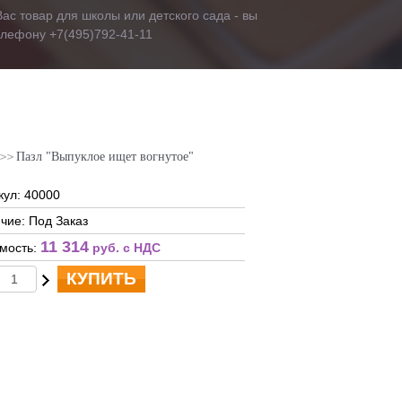
ас товар для школы или детского сада - вы
телефону +7(495)792-41-11
Пазл "Выпуклое ищет вогнутое"
кул: 40000
чие: Под Заказ
11 314
мость:
руб. c НДС
КУПИТЬ