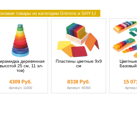
охожие товары из категории Grimms и SHY-LI
ирамидка деревянная
Пластины цветные 9х9
Цветные
(высотой 25 см, 11 эл-
см
Базовый
тов)
4309 Руб.
8338 Руб.
15 07
Артикул: 11000
Артикул: 40360
Артикул