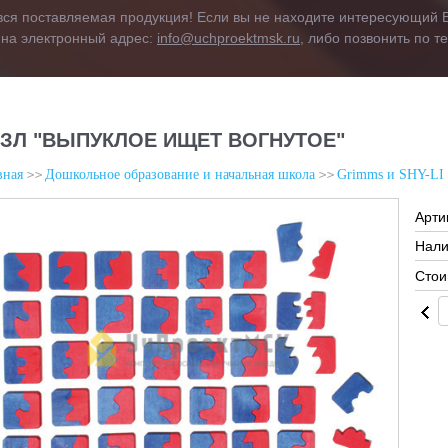
вся поставляемая продукция! Если вы не находите интересующий В
 на электронный адрес:
info@uchproektmsk.ru
, либо позвонить по 
ЗЛ "ВЫПУКЛОЕ ИЩЕТ ВОГНУТОЕ"
вная
Дошкольное образование и начальная школа
Grimms и SHY-LI
Арти
Нали
Стои