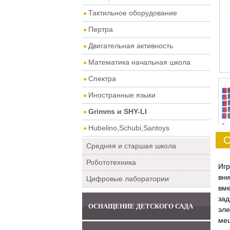
Тактильное оборудование
Пертра
Двигательная активность
Математика начальная школа
Спектра
Иностранные языки
Grimms и SHY-LI
0
Hubelino,Schubi,Santoys
О
Средняя и старшая школа
Робототехника
Иг
вни
Цифровые лаборатории
вме
зад
ОСНАЩЕНИЕ ДЕТСКОГО САДА
эле
меш