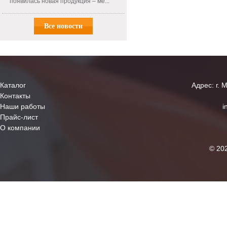
появилась новая продукция – ме...
Все новости
Каталог
Адрес: г. 
Контакты
Наши работы
i
Прайс-лист
О компании
© 20