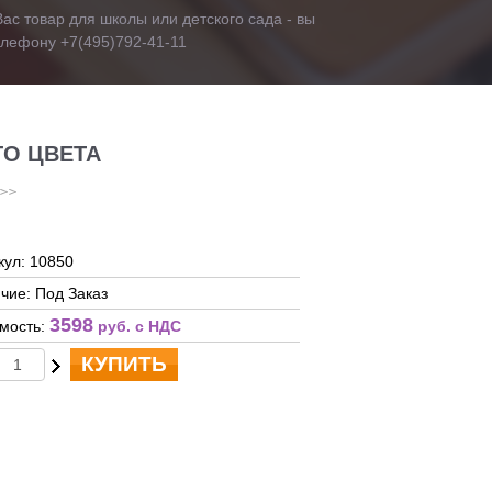
ас товар для школы или детского сада - вы
телефону +7(495)792-41-11
О ЦВЕТА
кул: 10850
чие: Под Заказ
3598
мость:
руб. c НДС
КУПИТЬ