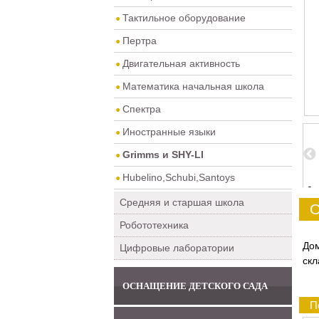
Тактильное оборудование
Пертра
Двигательная активность
Математика начальная школа
Спектра
Иностранные языки
Grimms и SHY-LI
Hubelino,Schubi,Santoys
2
3
4
5
0
Средняя и старшая школа
О
Робототехника
До
Цифровые лаборатории
скл
ОСНАЩЕНИЕ ДЕТСКОГО САДА
П