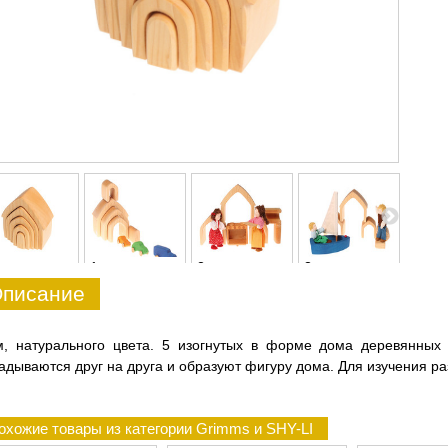
1
2
3
4
писание
м, натурального цвета. 5 изогнутых в форме дома деревянных
адываются друг на друга и образуют фигуру дома. Для изучения ра
охожие товары из категории Grimms и SHY-LI