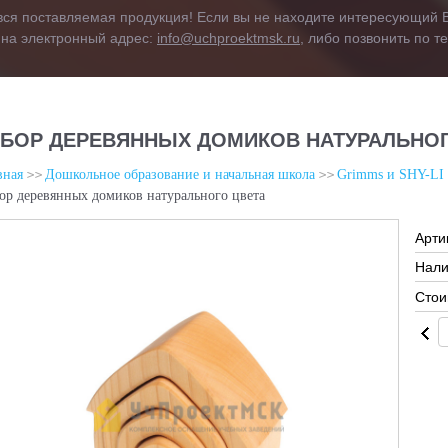
вся поставляемая продукция! Если вы не находите интересующий В
 на электронный адрес:
info@uchproektmsk.ru
, либо позвонить по 
БОР ДЕРЕВЯННЫХ ДОМИКОВ НАТУРАЛЬНОГ
вная
Дошкольное образование и начальная школа
Grimms и SHY-LI
ор деревянных домиков натурального цвета
Арти
Нали
Стои