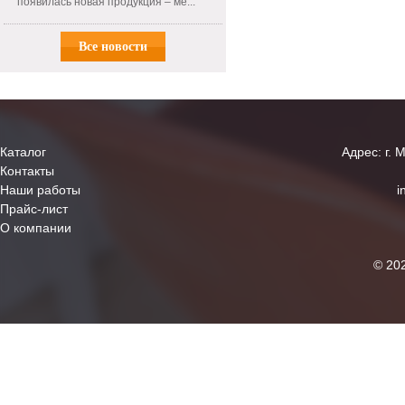
появилась новая продукция – ме...
Все новости
Каталог
Адрес: г. 
Контакты
Наши работы
i
Прайс-лист
О компании
© 20