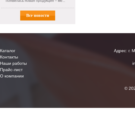
появилась новая продукция – ме...
Все новости
Каталог
Адрес: г. 
Контакты
Наши работы
i
Прайс-лист
О компании
© 20