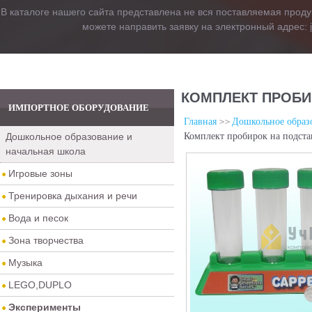
В каталоге нашего сайта представлена не вся поставляемая проду
можете направить заявку на электронный адрес:
КОМПЛЕКТ ПРОБИР
ИМПОРТНОЕ ОБОРУДОВАНИЕ
Главная
Дошкольное образо
Дошкольное образование и
Комплект пробирок на подстав
начальная школа
Игровые зоны
Тренировка дыхания и речи
Вода и песок
Зона творчества
Музыка
LEGO,DUPLO
Эксперименты