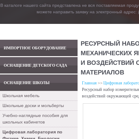
В каталоге нашего сайта представлена не вся поставляемая проду
можете направить заявку на электронный адрес:
РЕСУРСНЫЙ НАБО
ИМПОРТНОЕ ОБОРУДОВАНИЕ
МЕХАНИЧЕСКИХ Я
И ВОЗДЕЙСТВИЙ
ОСНАЩЕНИЕ ДЕТСКОГО САДА
МАТЕРИАЛОВ
ОСНАЩЕНИЕ ШКОЛЫ
Главная
Цифровая лаборат
Ресурсный набор измерительн
Школьная мебель
воздействий окружающей сре
Школьные доски и мольберты
Учебно-наглядные пособия для
школьных кабинетов
Цифровая лаборатория по
Физике, Химии, Биологии