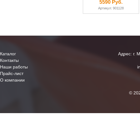
5590 Руб.
Артикул: 901128
Каталог
Адрес: г. 
Контакты
Наши работы
i
Прайс-лист
О компании
© 20