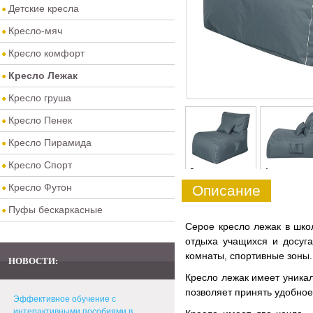
Детские кресла
Кресло-мяч
Кресло комфорт
Кресло Лежак
Кресло груша
Кресло Пенек
Кресло Пирамида
Кресло Спорт
0
1
Кресло Футон
Описание
Пуфы бескаркасные
Серое кресло лежак в шко
отдыха учащихся и досуг
комнаты, спортивные зоны.
НОВОСТИ:
Кресло лежак имеет уника
позволяет принять удобно
Эффективное обучение с
интерактивными пособиями в