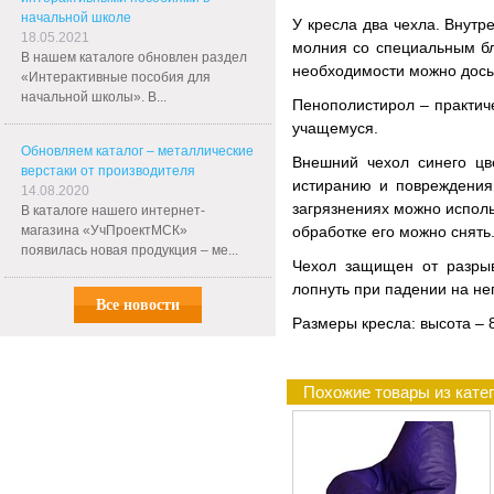
начальной школе
У кресла два чехла. Внут
18.05.2021
молния со специальным бл
В нашем каталоге обновлен раздел
необходимости можно досы
«Интерактивные пособия для
начальной школы». В...
Пенополистирол – практиче
учащемуся.
Обновляем каталог – металлические
Внешний чехол синего цв
верстаки от производителя
истиранию и повреждениям
14.08.2020
загрязнениях можно исполь
В каталоге нашего интернет-
магазина «УчПроектМСК»
обработке его можно снять
появилась новая продукция – ме...
Чехол защищен от разрыв
лопнуть при падении на нег
Все новости
Размеры кресла: высота – 8
Похожие товары из кате