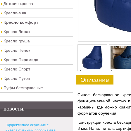
Детские кресла
Кресло-мяч
Кресло комфорт
Кресло Лежак
Кресло груша
Кресло Пенек
Кресло Пирамида
Кресло Спорт
0
1
Кресло Футон
Описание
Пуфы бескаркасные
Синее бескаркасное кре
функциональной частью п
карманы, где можно храни
НОВОСТИ:
форматов обучения.
Конструкция кресла беска
Эффективное обучение с
3 мм. Наполнитель сертиф
интерактивными пособиями в