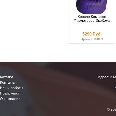
Кресло Комфорт
Фиолетовое ЭкоКожа
5290 Руб.
Артикул: 901093
Каталог
Адрес: г. 
Контакты
Наши работы
i
Прайс-лист
О компании
© 20